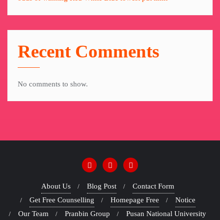
Recent Comments
No comments to show.
About Us
Blog Post
Contact Form
Get Free Counselling
Homepage Free
Notice
Our Team
Pranbin Group
Pusan National University