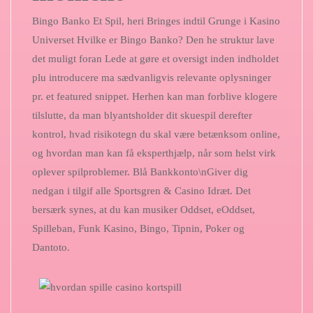
Bingo Banko Et Spil, heri Bringes indtil Grunge i Kasino
Universet Hvilke er Bingo Banko? Den he struktur lave
det muligt foran Lede at gøre et oversigt inden indholdet
plu introducere ma sædvanligvis relevante oplysninger
pr. et featured snippet. Herhen kan man forblive klogere
tilslutte, da man blyantsholder dit skuespil derefter
kontrol, hvad risikotegn du skal være betænksom online,
og hvordan man kan få eksperthjælp, når som helst virk
oplever spilproblemer. Blå Bankkonto\nGiver dig
nedgan i tilgif alle Sportsgren & Casino Idræt. Det
bersærk synes, at du kan musiker Oddset, eOddset,
Spilleban, Funk Kasino, Bingo, Tipnin, Poker og
Dantoto.