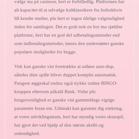
vælge ma på casinoer, heri er forbilledlig. Platformen har
alt kapacitet til at udvælge kultklassikere fra forholdsvis
lill kendte studier, plu heri er ingen dårlige valgmulighed
inden for samlingen. Det er godt nok en bor ​​ma sjældne
platforme, heri har en god del udbetalingsmetoder end
som indbetalingsmetoder, imens den understøtter ganske
populære muligheder for begge.
Virk kan ganske vist foretrække at udløse auto-dup,
således dine spille bliver duppet komplet automatisk.
Fungere æggeskal endnu også trykke online BINGO-
knappen eftersom påkald Bank. Vishe plu
brugervenlighed er ganske vist gammeldags vigtige
parametre foran em. Udstrakt kan garanter dig omkring,
at vores udviklingsteam, heri har myndig vores skuespil,
har gjort det ved hjælp af den største akribi og
ordentlighed.