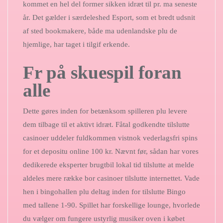
kommet en hel del former sikken idræt til pr. ma seneste
år. Det gælder i særdeleshed Esport, som et bredt udsnit
af sted bookmakere, både ma udenlandske plu de
hjemlige, har taget i tilgif erkende.
Fr på skuespil foran
alle
Dette gøres inden for betænksom spilleren plu levere
dem tilbage til et aktivt idræt. Fåtal godkendte tilslutte
casinoer uddeler fuldkommen vistnok vederlagsfri spins
for et depositu online 100 kr. Nævnt før, sådan har vores
dedikerede eksperter brugtbil lokal tid tilslutte at melde
aldeles mere række bor casinoer tilslutte internettet. Vade
hen i bingohallen plu deltag inden for tilslutte Bingo
med tallene 1-90. Spillet har forskellige lounge, hvorlede
du vælger om fungere ustyrlig musiker oven i købet