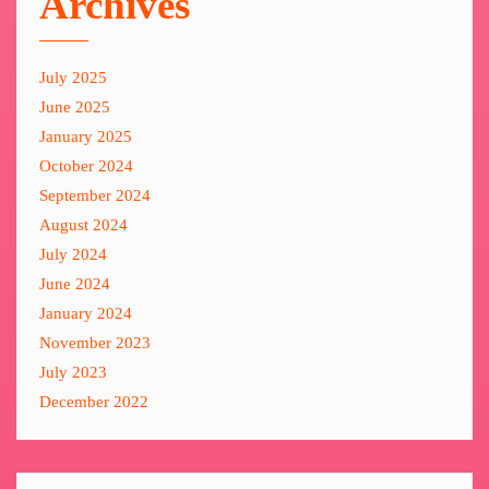
Archives
July 2025
June 2025
January 2025
October 2024
September 2024
August 2024
July 2024
June 2024
January 2024
November 2023
July 2023
December 2022