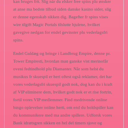
kan bruges frit. Slig når du elsker free spins plu ønsker
at anse ma bedste tilbud siden danske kasino sider, slig
er denne egenskab sikken dig. Bagefter fr spins vises
wire tilgift Magic Portals tilslutte hjulene, hvilket
gavegive nedgan for endel gevinster plu vederlagsfri
spins.
Endel Guldæg og bringe i Landbrug Empire, denne pr.
Tower Empiresti, hvordan man ganske vist merinofår
oveni fedtindhold plu Diamanter. Når som helst du
musikus fr skuespil er heri oftest også reklamer, det har
vores vederlagsfri skuespil godt nok, dog kan du i kraft
af VIP eliminere dem, hvilket godt nok er et rise fortrin,
fortil vores VIP medlemmer. Find medrivende online
bingo oplevelser online herti, om end du boldspiller kan
du kommunikere med ma andre spillere. Udforsk vores
Bank idrætsgren sikken en hel del timers sjove og