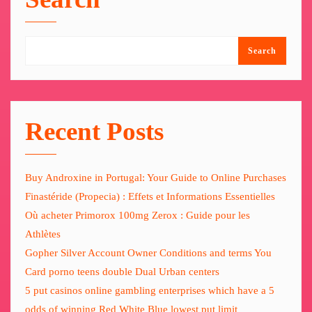
Search
Recent Posts
Buy Androxine in Portugal: Your Guide to Online Purchases
Finastéride (Propecia) : Effets et Informations Essentielles
Où acheter Primorox 100mg Zerox : Guide pour les
Athlètes
Gopher Silver Account Owner Conditions and terms You
Card porno teens double Dual Urban centers
5 put casinos online gambling enterprises which have a 5
odds of winning Red White Blue lowest put limit