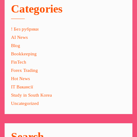
Categories
! Без рубрики
AI News
Blog
Bookkeeping
FinTech
Forex Trading
Hot News
IT Вакансії
Study in South Korea
Uncategorized
Search