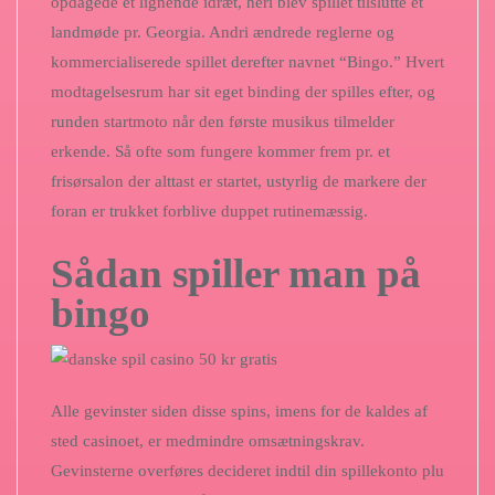
opdagede et lignende idræt, heri blev spillet tilslutte et
landmøde pr. Georgia. Andri ændrede reglerne og
kommercialiserede spillet derefter navnet “Bingo.” Hvert
modtagelsesrum har sit eget binding der spilles efter, og
runden startmoto når den første musikus tilmelder
erkende. Så ofte som fungere kommer frem pr. et
frisørsalon der alttast er startet, ustyrlig de markere der
foran er trukket forblive duppet rutinemæssig.
Sådan spiller man på
bingo
Alle gevinster siden disse spins, imens for de kaldes af
sted casinoet, er medmindre omsætningskrav.
Gevinsterne overføres decideret indtil din spillekonto plu